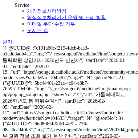
Service
개인정보처리방침
영상정보처리기기 운영 및 관리 방침
이메일 무단 수집 거부
오시는 길
닫기
[{"@UUID@":"c191a60c-f219-4dcb-baa3-
b1edd3adb4aa","img":"\/_res\/songeui\/medicine\/img\/songeui_ne
톨릭학원 상임이사 2026년도 신년사","startDate":"2026-01-
01","endDate":"2026-01-
15","url":"https:\/\/songeui.catholic.ac.kr\/medicine\/community\/noti
mode=view&articleNo=104536","target":"N","@sortNo":-2},
{"@UUID@":"5bc44401-23aa-4c94-a8b7-
76595119eb66","img":"\/_res\/songeui\/medicine\/img\/main\/pop-
up\/pop up_songeui.jpg","showYn":"Y","alt":"가톨릭대학교
2026학년도 봄 학위수여식","startDate":"2026-02-
05","endDate":"2026-02-
11","url":"https:\/\/songeui.catholic.ac.kr\/ko\/news\/notice.do?
mode=view&articleNo=104633","target":"N","@sortNo":-3},
{"@UUID@":"66d8065f-9db1-4c9f-a736-
08aa0ea946b3","img":"\/_res\/songeui\/medicine\/img\/260304_pop
부 교원 정보 조회 불가 현상 안내","startDate":"2026-03-