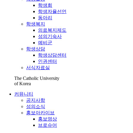
학생회
학생자율선언
동아리
학생복지
의료복지제도
성의기숙사
예비군
학생상담
학생상담센터
인권센터
서식자료실
The Catholic University
of Korea
커뮤니티
공지사항
성의소식
홍보아카이브
홍보영상
브로슈어