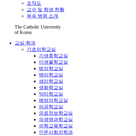
조직도
교수 및 학생 현황
부속 병원 소개
The Catholic University
of Korea
교실·학과
기초의학교실
기생충학교실
미생물학교실
법의학교실
병리학교실
생리학교실
생화학교실
약리학교실
예방의학교실
의공학교실
의료정보학교실
의생명과학교실
의학교육학교실
인문사회의학과