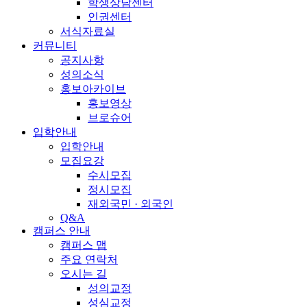
학생상담센터
인권센터
서식자료실
커뮤니티
공지사항
성의소식
홍보아카이브
홍보영상
브로슈어
입학안내
입학안내
모집요강
수시모집
정시모집
재외국민 · 외국인
Q&A
캠퍼스 안내
캠퍼스 맵
주요 연락처
오시는 길
성의교정
성심교정