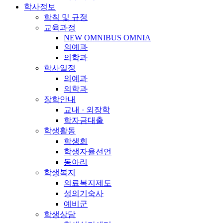
학사정보
학칙 및 규정
교육과정
NEW OMNIBUS OMNIA
의예과
의학과
학사일정
의예과
의학과
장학안내
교내 · 외장학
학자금대출
학생활동
학생회
학생자율선언
동아리
학생복지
의료복지제도
성의기숙사
예비군
학생상담