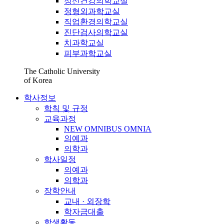
정신건강의학교실
정형외과학교실
직업환경의학교실
진단검사의학교실
치과학교실
피부과학교실
The Catholic University
of Korea
학사정보
학칙 및 규정
교육과정
NEW OMNIBUS OMNIA
의예과
의학과
학사일정
의예과
의학과
장학안내
교내 · 외장학
학자금대출
학생활동