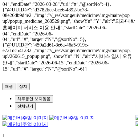
04","endDate":"2026-03-28","url":"#","@sortNo":-4},
{"@UUID@":"d3782bee-bce6-4892-bc78-
08e26db9d4e2","img":"\/_res\/songeui\/medicine\/img\/main\/pop-
up\/popup_medicine_260529.png","showYn":"Y","alt":"의과대학
홈페이지 서비스 이용 안내","startDate":"2026-06-
04","endDate":"2026-06-
04","url":"#","target":"N","@sortNo":-5},
{"@UUID@":"459a2d61-8e6a-46a5-919c-
e721dc541232","img":"\/_res\/songeui\/medicine\/img\/main\/pop-
up\/260615_popup.png","showYn":"N","alt":"서비스 일시 오류
안내","startDate":"2026-06-15","endDate":"2026-06-
15","url":"#","target":"N","@sortNo":-6}]
재생
정지
하루동안 보지않음
전체닫기
1