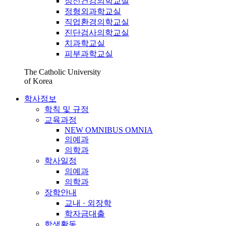
정신건강의학교실
정형외과학교실
직업환경의학교실
진단검사의학교실
치과학교실
피부과학교실
The Catholic University
of Korea
학사정보
학칙 및 규정
교육과정
NEW OMNIBUS OMNIA
의예과
의학과
학사일정
의예과
의학과
장학안내
교내 · 외장학
학자금대출
학생활동