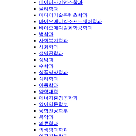
데이터사이언스학과
물리학과
미디어기술콘텐츠학과
바이오메디컬소프트웨어학과
바이오메디컬화학공학과
법학과
사회복지학과
사회학과
생명공학과
성악과
수학과
식품영양학과
심리학과
아동학과
약학대학
에너지환경공학과
영어영문학부
융합전공학부
음악과
의류학과
의생명과학과