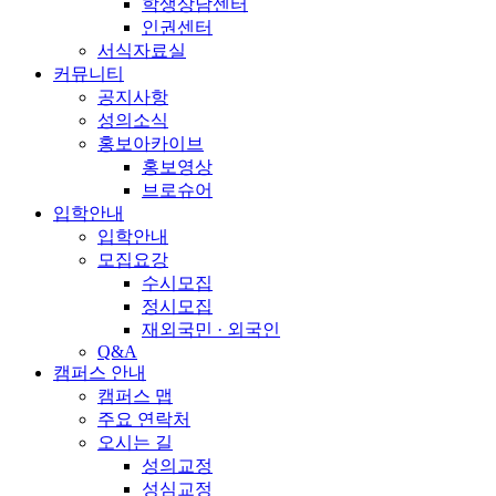
학생상담센터
인권센터
서식자료실
커뮤니티
공지사항
성의소식
홍보아카이브
홍보영상
브로슈어
입학안내
입학안내
모집요강
수시모집
정시모집
재외국민 · 외국인
Q&A
캠퍼스 안내
캠퍼스 맵
주요 연락처
오시는 길
성의교정
성심교정