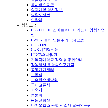
옴니버스파크
의과대학 학사정보
의학도서관
입학처
성심교정
BK21 FOUR 스마트파마 미래인재 양성사업
팀
BWL 가톨릭 인본주의 국제포럼
CUK ON
CUK비전혁신원
LINC3.0 사업단
가톨릭대학교 감염병 종합안내
강엘리사벳 학술연구기금
공동기기센터
교목실
교수학습개발원
국제교류처
기숙사
동문회
동물실험실
바이오헬스 융합 신소재 교육연구단