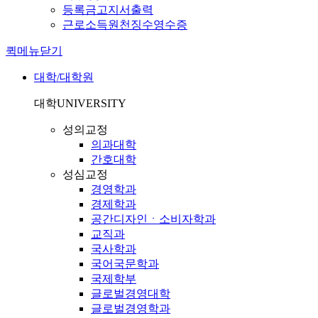
등록금고지서출력
근로소득원천징수영수증
퀵메뉴닫기
대학/대학원
대학
UNIVERSITY
성의교정
의과대학
간호대학
성심교정
경영학과
경제학과
공간디자인ㆍ소비자학과
교직과
국사학과
국어국문학과
국제학부
글로벌경영대학
글로벌경영학과