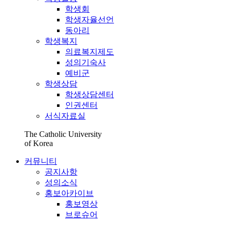
학생회
학생자율선언
동아리
학생복지
의료복지제도
성의기숙사
예비군
학생상담
학생상담센터
인권센터
서식자료실
The Catholic University
of Korea
커뮤니티
공지사항
성의소식
홍보아카이브
홍보영상
브로슈어