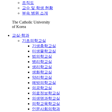
조직도
교수 및 학생 현황
부속 병원 소개
The Catholic University
of Korea
교실·학과
기초의학교실
기생충학교실
미생물학교실
법의학교실
병리학교실
생리학교실
생화학교실
약리학교실
예방의학교실
의공학교실
의료정보학교실
의생명과학교실
의학교육학교실
인문사회의학과