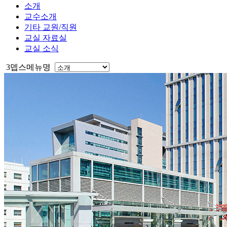
소개
교수소개
기타 교원/직원
교실 자료실
교실 소식
3뎁스메뉴명