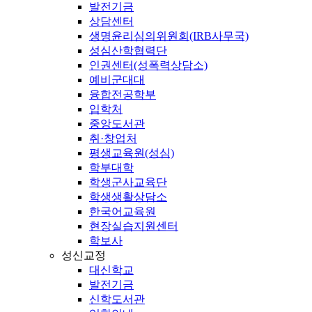
발전기금
상담센터
생명윤리심의위원회(IRB사무국)
성심산학협력단
인권센터(성폭력상담소)
예비군대대
융합전공학부
입학처
중앙도서관
취·창업처
평생교육원(성심)
학부대학
학생군사교육단
학생생활상담소
한국어교육원
현장실습지원센터
학보사
성신교정
대신학교
발전기금
신학도서관