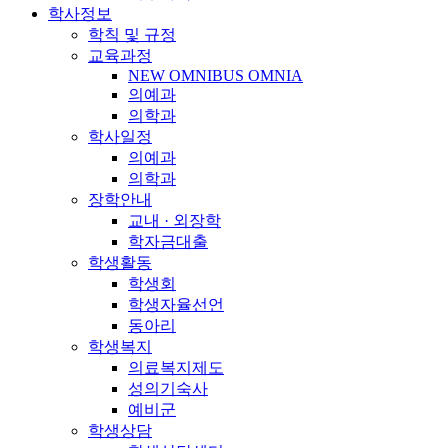
학사정보
학칙 및 규정
교육과정
NEW OMNIBUS OMNIA
의예과
의학과
학사일정
의예과
의학과
장학안내
교내 · 외장학
학자금대출
학생활동
학생회
학생자율선언
동아리
학생복지
의료복지제도
성의기숙사
예비군
학생상담