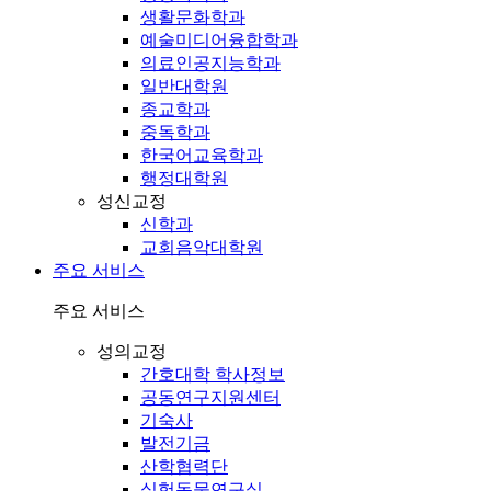
생활문화학과
예술미디어융합학과
의료인공지능학과
일반대학원
종교학과
중독학과
한국어교육학과
행정대학원
성신교정
신학과
교회음악대학원
주요 서비스
주요 서비스
성의교정
간호대학 학사정보
공동연구지원센터
기숙사
발전기금
산학협력단
실험동물연구실