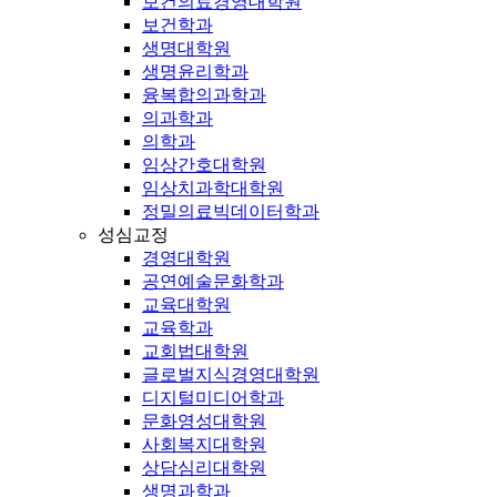
보건의료경영대학원
보건학과
생명대학원
생명윤리학과
융복합의과학과
의과학과
의학과
임상간호대학원
임상치과학대학원
정밀의료빅데이터학과
성심교정
경영대학원
공연예술문화학과
교육대학원
교육학과
교회법대학원
글로벌지식경영대학원
디지털미디어학과
문화영성대학원
사회복지대학원
상담심리대학원
생명과학과