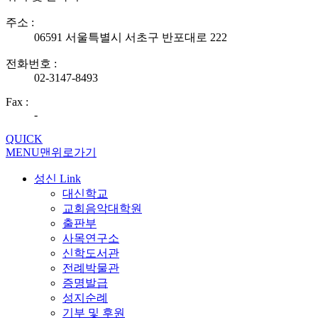
주소 :
06591 서울특별시 서초구 반포대로 222
전화번호 :
02-3147-8493
Fax :
-
QUICK
MENU
맨위로가기
성신 Link
대신학교
교회음악대학원
출판부
사목연구소
신학도서관
전례박물관
증명발급
성지순례
기부 및 후원