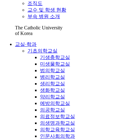
조직도
교수 및 학생 현황
부속 병원 소개
The Catholic University
of Korea
교실·학과
기초의학교실
기생충학교실
미생물학교실
법의학교실
병리학교실
생리학교실
생화학교실
약리학교실
예방의학교실
의공학교실
의료정보학교실
의생명과학교실
의학교육학교실
인문사회의학과