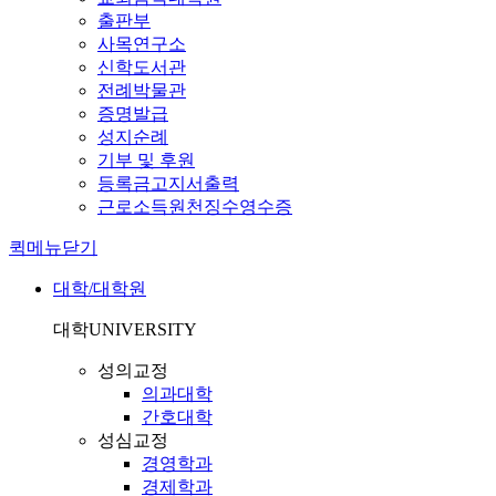
출판부
사목연구소
신학도서관
전례박물관
증명발급
성지순례
기부 및 후원
등록금고지서출력
근로소득원천징수영수증
퀵메뉴닫기
대학/대학원
대학
UNIVERSITY
성의교정
의과대학
간호대학
성심교정
경영학과
경제학과