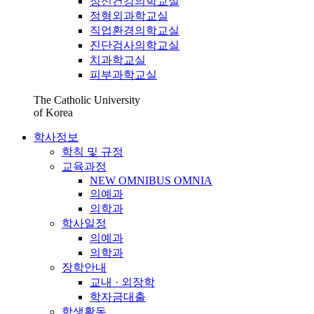
정신건강의학교실
정형외과학교실
직업환경의학교실
진단검사의학교실
치과학교실
피부과학교실
The Catholic University
of Korea
학사정보
학칙 및 규정
교육과정
NEW OMNIBUS OMNIA
의예과
의학과
학사일정
의예과
의학과
장학안내
교내 · 외장학
학자금대출
학생활동