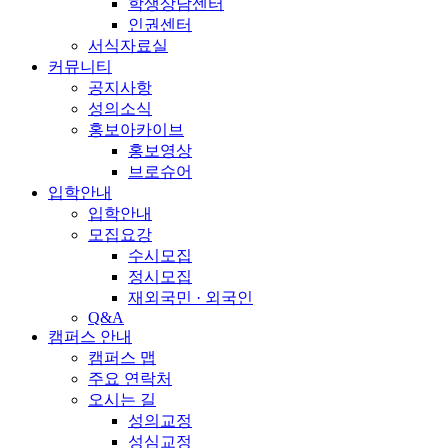
학생상담센터
인권센터
서식자료실
커뮤니티
공지사항
성의소식
홍보아카이브
홍보영상
브로슈어
입학안내
입학안내
모집요강
수시모집
정시모집
재외국민 · 외국인
Q&A
캠퍼스 안내
캠퍼스 맵
주요 연락처
오시는 길
성의교정
성심교정