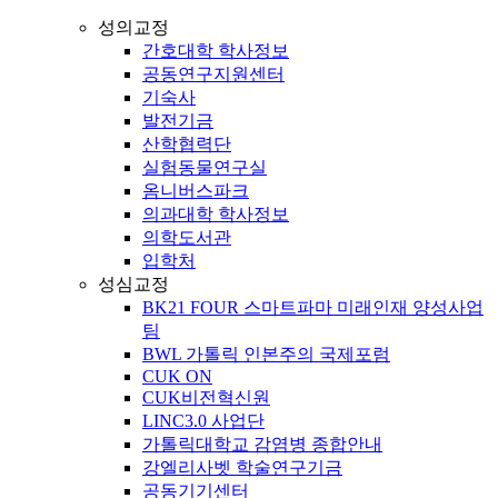
성의교정
간호대학 학사정보
공동연구지원센터
기숙사
발전기금
산학협력단
실험동물연구실
옴니버스파크
의과대학 학사정보
의학도서관
입학처
성심교정
BK21 FOUR 스마트파마 미래인재 양성사업
팀
BWL 가톨릭 인본주의 국제포럼
CUK ON
CUK비전혁신원
LINC3.0 사업단
가톨릭대학교 감염병 종합안내
강엘리사벳 학술연구기금
공동기기센터