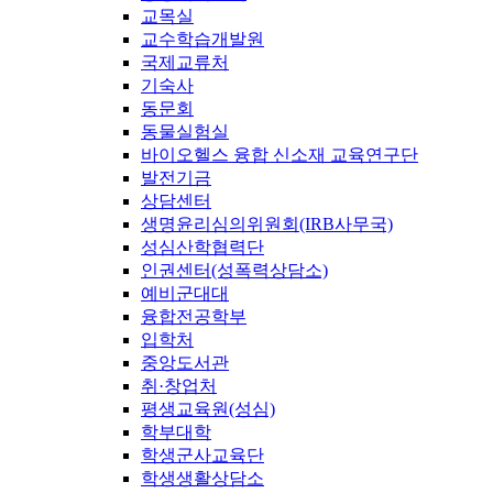
교목실
교수학습개발원
국제교류처
기숙사
동문회
동물실험실
바이오헬스 융합 신소재 교육연구단
발전기금
상담센터
생명윤리심의위원회(IRB사무국)
성심산학협력단
인권센터(성폭력상담소)
예비군대대
융합전공학부
입학처
중앙도서관
취·창업처
평생교육원(성심)
학부대학
학생군사교육단
학생생활상담소