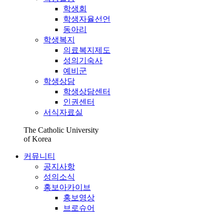
학생회
학생자율선언
동아리
학생복지
의료복지제도
성의기숙사
예비군
학생상담
학생상담센터
인권센터
서식자료실
The Catholic University
of Korea
커뮤니티
공지사항
성의소식
홍보아카이브
홍보영상
브로슈어