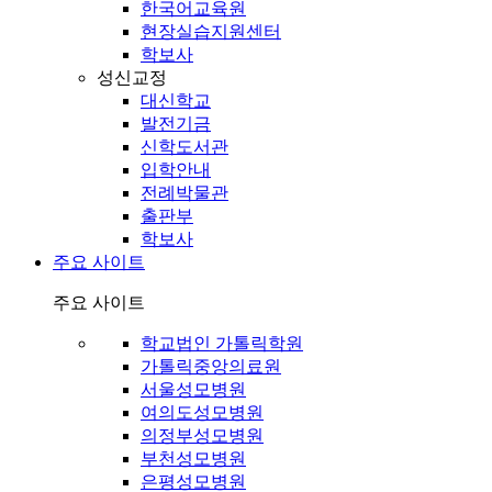
한국어교육원
현장실습지원센터
학보사
성신교정
대신학교
발전기금
신학도서관
입학안내
전례박물관
출판부
학보사
주요 사이트
주요 사이트
학교법인 가톨릭학원
가톨릭중앙의료원
서울성모병원
여의도성모병원
의정부성모병원
부천성모병원
은평성모병원