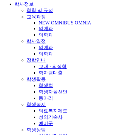
학사정보
학칙 및 규정
교육과정
NEW OMNIBUS OMNIA
의예과
의학과
학사일정
의예과
의학과
장학안내
교내 · 외장학
학자금대출
학생활동
학생회
학생자율선언
동아리
학생복지
의료복지제도
성의기숙사
예비군
학생상담