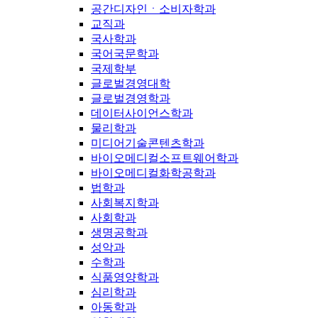
공간디자인ㆍ소비자학과
교직과
국사학과
국어국문학과
국제학부
글로벌경영대학
글로벌경영학과
데이터사이언스학과
물리학과
미디어기술콘텐츠학과
바이오메디컬소프트웨어학과
바이오메디컬화학공학과
법학과
사회복지학과
사회학과
생명공학과
성악과
수학과
식품영양학과
심리학과
아동학과