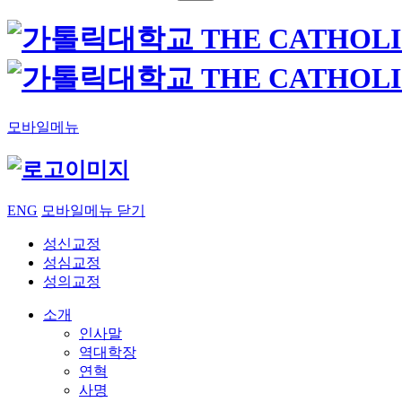
모바일메뉴
ENG
모바일메뉴 닫기
성신교정
성심교정
성의교정
소개
인사말
역대학장
연혁
사명