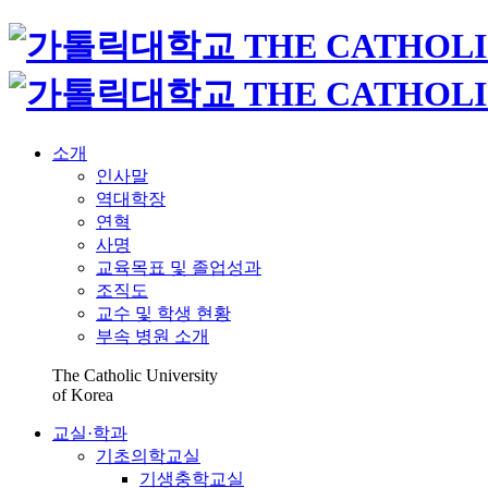
소개
인사말
역대학장
연혁
사명
교육목표 및 졸업성과
조직도
교수 및 학생 현황
부속 병원 소개
The Catholic University
of Korea
교실·학과
기초의학교실
기생충학교실