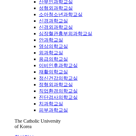
산부인과학교실
성형외과학교실
소아청소년과학교실
신경과학교실
신경외과학교실
심장혈관흉부외과학교실
안과학교실
영상의학교실
외과학교실
응급의학교실
이비인후과학교실
재활의학교실
정신건강의학교실
정형외과학교실
직업환경의학교실
진단검사의학교실
치과학교실
피부과학교실
The Catholic University
of Korea