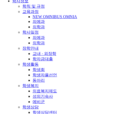
학사정보
학칙 및 규정
교육과정
NEW OMNIBUS OMNIA
의예과
의학과
학사일정
의예과
의학과
장학안내
교내 · 외장학
학자금대출
학생활동
학생회
학생자율선언
동아리
학생복지
의료복지제도
성의기숙사
예비군
학생상담
학생상담센터