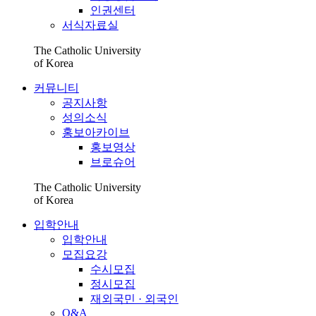
인권센터
서식자료실
The Catholic University
of Korea
커뮤니티
공지사항
성의소식
홍보아카이브
홍보영상
브로슈어
The Catholic University
of Korea
입학안내
입학안내
모집요강
수시모집
정시모집
재외국민 · 외국인
Q&A