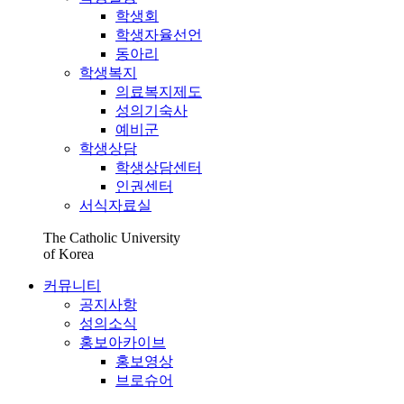
학생회
학생자율선언
동아리
학생복지
의료복지제도
성의기숙사
예비군
학생상담
학생상담센터
인권센터
서식자료실
The Catholic University
of Korea
커뮤니티
공지사항
성의소식
홍보아카이브
홍보영상
브로슈어