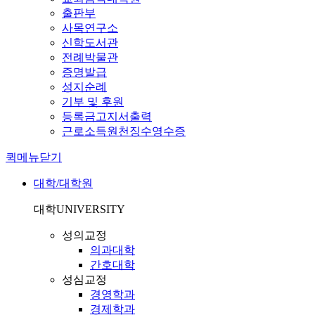
출판부
사목연구소
신학도서관
전례박물관
증명발급
성지순례
기부 및 후원
등록금고지서출력
근로소득원천징수영수증
퀵메뉴닫기
대학/대학원
대학
UNIVERSITY
성의교정
의과대학
간호대학
성심교정
경영학과
경제학과