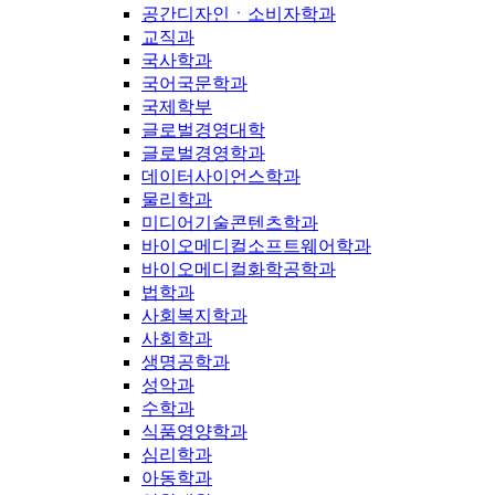
공간디자인ㆍ소비자학과
교직과
국사학과
국어국문학과
국제학부
글로벌경영대학
글로벌경영학과
데이터사이언스학과
물리학과
미디어기술콘텐츠학과
바이오메디컬소프트웨어학과
바이오메디컬화학공학과
법학과
사회복지학과
사회학과
생명공학과
성악과
수학과
식품영양학과
심리학과
아동학과