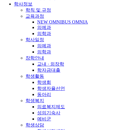
학사정보
학칙 및 규정
교육과정
NEW OMNIBUS OMNIA
의예과
의학과
학사일정
의예과
의학과
장학안내
교내 · 외장학
학자금대출
학생활동
학생회
학생자율선언
동아리
학생복지
의료복지제도
성의기숙사
예비군
학생상담