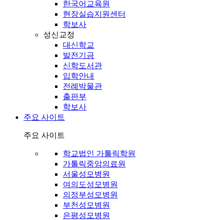
한국어교육원
현장실습지원센터
학보사
성신교정
대신학교
발전기금
신학도서관
입학안내
전례박물관
출판부
학보사
주요 사이트
주요 사이트
학교법인 가톨릭학원
가톨릭중앙의료원
서울성모병원
여의도성모병원
의정부성모병원
부천성모병원
은평성모병원