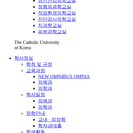
정신건강의학교실
정형외과학교실
직업환경의학교실
진단검사의학교실
치과학교실
피부과학교실
The Catholic University
of Korea
학사정보
학칙 및 규정
교육과정
NEW OMNIBUS OMNIA
의예과
의학과
학사일정
의예과
의학과
장학안내
교내 · 외장학
학자금대출
학생활동