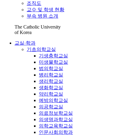
조직도
교수 및 학생 현황
부속 병원 소개
The Catholic University
of Korea
교실·학과
기초의학교실
기생충학교실
미생물학교실
법의학교실
병리학교실
생리학교실
생화학교실
약리학교실
예방의학교실
의공학교실
의료정보학교실
의생명과학교실
의학교육학교실
인문사회의학과