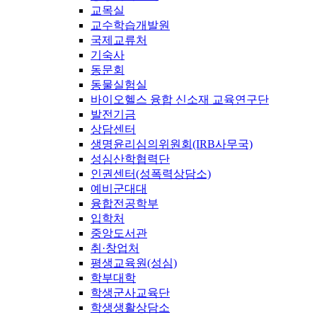
교목실
교수학습개발원
국제교류처
기숙사
동문회
동물실험실
바이오헬스 융합 신소재 교육연구단
발전기금
상담센터
생명윤리심의위원회(IRB사무국)
성심산학협력단
인권센터(성폭력상담소)
예비군대대
융합전공학부
입학처
중앙도서관
취·창업처
평생교육원(성심)
학부대학
학생군사교육단
학생생활상담소