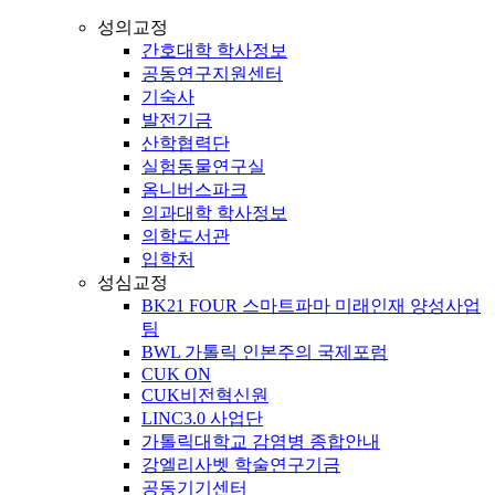
성의교정
간호대학 학사정보
공동연구지원센터
기숙사
발전기금
산학협력단
실험동물연구실
옴니버스파크
의과대학 학사정보
의학도서관
입학처
성심교정
BK21 FOUR 스마트파마 미래인재 양성사업
팀
BWL 가톨릭 인본주의 국제포럼
CUK ON
CUK비전혁신원
LINC3.0 사업단
가톨릭대학교 감염병 종합안내
강엘리사벳 학술연구기금
공동기기센터