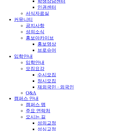
학생상담센터
인권센터
서식자료실
커뮤니티
공지사항
성의소식
홍보아카이브
홍보영상
브로슈어
입학안내
입학안내
모집요강
수시모집
정시모집
재외국민 · 외국인
Q&A
캠퍼스 안내
캠퍼스 맵
주요 연락처
오시는 길
성의교정
성심교정