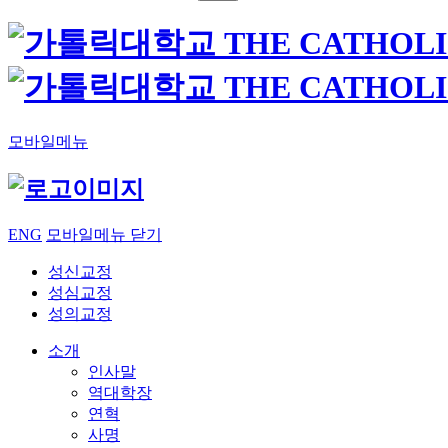
모바일메뉴
ENG
모바일메뉴 닫기
성신교정
성심교정
성의교정
소개
인사말
역대학장
연혁
사명