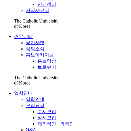
인권센터
서식자료실
The Catholic University
of Korea
커뮤니티
공지사항
성의소식
홍보아카이브
홍보영상
브로슈어
The Catholic University
of Korea
입학안내
입학안내
모집요강
수시모집
정시모집
재외국민 · 외국인
Q&A