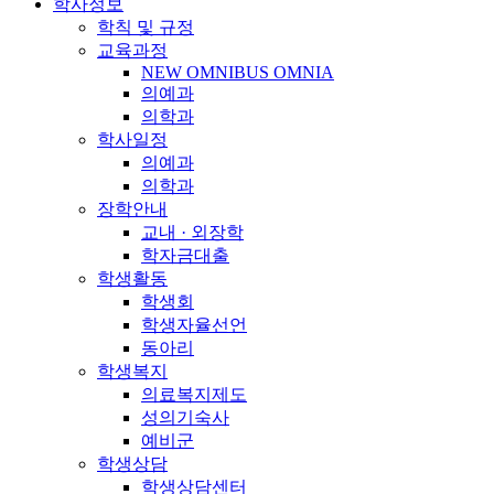
학사정보
학칙 및 규정
교육과정
NEW OMNIBUS OMNIA
의예과
의학과
학사일정
의예과
의학과
장학안내
교내 · 외장학
학자금대출
학생활동
학생회
학생자율선언
동아리
학생복지
의료복지제도
성의기숙사
예비군
학생상담
학생상담센터