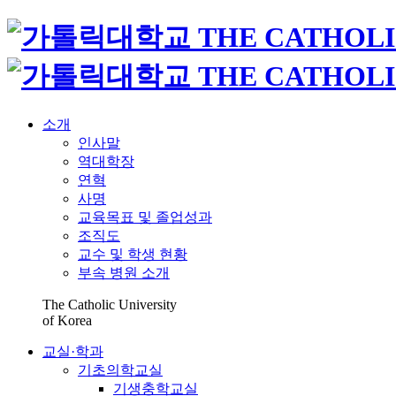
소개
인사말
역대학장
연혁
사명
교육목표 및 졸업성과
조직도
교수 및 학생 현황
부속 병원 소개
The Catholic University
of Korea
교실·학과
기초의학교실
기생충학교실