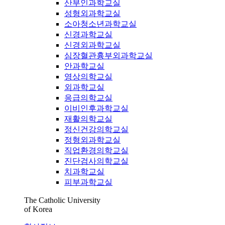
산부인과학교실
성형외과학교실
소아청소년과학교실
신경과학교실
신경외과학교실
심장혈관흉부외과학교실
안과학교실
영상의학교실
외과학교실
응급의학교실
이비인후과학교실
재활의학교실
정신건강의학교실
정형외과학교실
직업환경의학교실
진단검사의학교실
치과학교실
피부과학교실
The Catholic University
of Korea