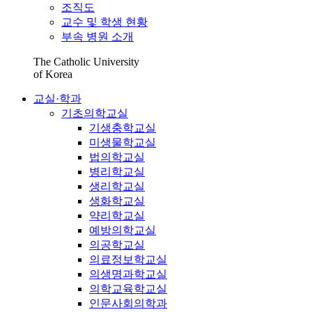
조직도
교수 및 학생 현황
부속 병원 소개
The Catholic University
of Korea
교실·학과
기초의학교실
기생충학교실
미생물학교실
법의학교실
병리학교실
생리학교실
생화학교실
약리학교실
예방의학교실
의공학교실
의료정보학교실
의생명과학교실
의학교육학교실
인문사회의학과