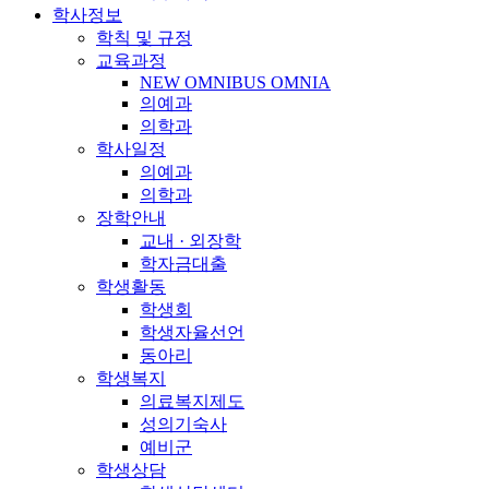
학사정보
학칙 및 규정
교육과정
NEW OMNIBUS OMNIA
의예과
의학과
학사일정
의예과
의학과
장학안내
교내 · 외장학
학자금대출
학생활동
학생회
학생자율선언
동아리
학생복지
의료복지제도
성의기숙사
예비군
학생상담