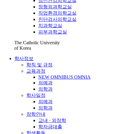
정신건강의학교실
정형외과학교실
직업환경의학교실
진단검사의학교실
치과학교실
피부과학교실
The Catholic University
of Korea
학사정보
학칙 및 규정
교육과정
NEW OMNIBUS OMNIA
의예과
의학과
학사일정
의예과
의학과
장학안내
교내 · 외장학
학자금대출
학생활동