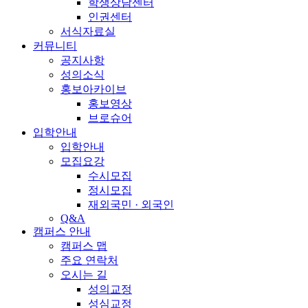
학생상담센터
인권센터
서식자료실
커뮤니티
공지사항
성의소식
홍보아카이브
홍보영상
브로슈어
입학안내
입학안내
모집요강
수시모집
정시모집
재외국민 · 외국인
Q&A
캠퍼스 안내
캠퍼스 맵
주요 연락처
오시는 길
성의교정
성심교정