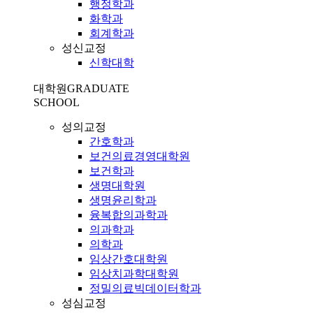
행정학과
화학과
회계학과
성신교정
신학대학
대학원
GRADUATE
SCHOOL
성의교정
간호학과
보건의료경영대학원
보건학과
생명대학원
생명윤리학과
융복합의과학과
의과학과
의학과
임상간호대학원
임상치과학대학원
정밀의료빅데이터학과
성심교정