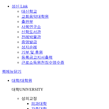
성신 Link
대신학교
교회음악대학원
출판부
사목연구소
신학도서관
전례박물관
증명발급
성지순례
기부 및 후원
등록금고지서출력
근로소득원천징수영수증
퀵메뉴닫기
대학/대학원
대학
UNIVERSITY
성의교정
의과대학
간호대학