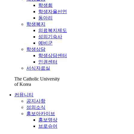
학생회
학생자율선언
동아리
학생복지
의료복지제도
성의기숙사
예비군
학생상담
학생상담센터
인권센터
서식자료실
The Catholic University
of Korea
커뮤니티
공지사항
성의소식
홍보아카이브
홍보영상
브로슈어