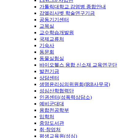
LINC3.0 사업단
가톨릭대학교 감염병 종합안내
강엘리사벳 학술연구기금
공동기기센터
교목실
교수학습개발원
국제교류처
기숙사
동문회
동물실험실
바이오헬스 융합 신소재 교육연구단
발전기금
상담센터
생명윤리심의위원회(IRB사무국)
성심산학협력단
인권센터(성폭력상담소)
예비군대대
융합전공학부
입학처
중앙도서관
취·창업처
평생교육원(성심)