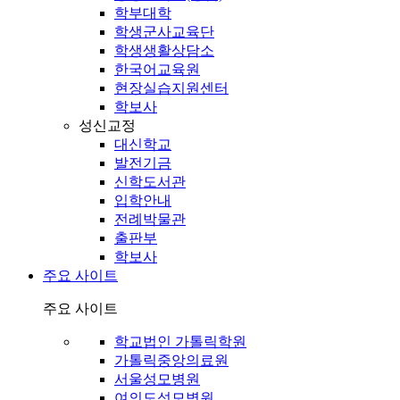
학부대학
학생군사교육단
학생생활상담소
한국어교육원
현장실습지원센터
학보사
성신교정
대신학교
발전기금
신학도서관
입학안내
전례박물관
출판부
학보사
주요 사이트
주요 사이트
학교법인 가톨릭학원
가톨릭중앙의료원
서울성모병원
여의도성모병원