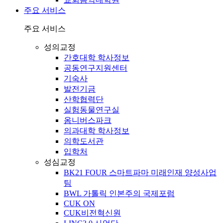
주요 서비스
주요 서비스
성의교정
간호대학 학사정보
공동연구지원센터
기숙사
발전기금
산학협력단
실험동물연구실
옴니버스파크
의과대학 학사정보
의학도서관
입학처
성심교정
BK21 FOUR 스마트파마 미래인재 양성사업
팀
BWL 가톨릭 인본주의 국제포럼
CUK ON
CUK비전혁신원