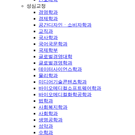
성심교정
경영학과
경제학과
공간디자인ㆍ소비자학과
교직과
국사학과
국어국문학과
국제학부
글로벌경영대학
글로벌경영학과
데이터사이언스학과
물리학과
미디어기술콘텐츠학과
바이오메디컬소프트웨어학과
바이오메디컬화학공학과
법학과
사회복지학과
사회학과
생명공학과
성악과
수학과