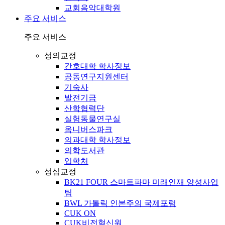
교회음악대학원
주요 서비스
주요 서비스
성의교정
간호대학 학사정보
공동연구지원센터
기숙사
발전기금
산학협력단
실험동물연구실
옴니버스파크
의과대학 학사정보
의학도서관
입학처
성심교정
BK21 FOUR 스마트파마 미래인재 양성사업
팀
BWL 가톨릭 인본주의 국제포럼
CUK ON
CUK비전혁신원