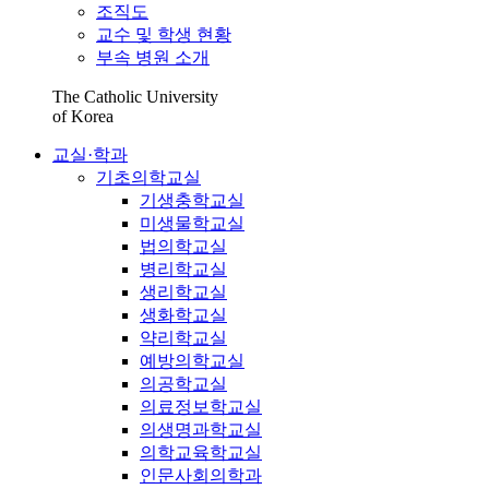
조직도
교수 및 학생 현황
부속 병원 소개
The Catholic University
of Korea
교실·학과
기초의학교실
기생충학교실
미생물학교실
법의학교실
병리학교실
생리학교실
생화학교실
약리학교실
예방의학교실
의공학교실
의료정보학교실
의생명과학교실
의학교육학교실
인문사회의학과