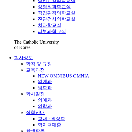
정신건강의학교실
정형외과학교실
직업환경의학교실
진단검사의학교실
치과학교실
피부과학교실
The Catholic University
of Korea
학사정보
학칙 및 규정
교육과정
NEW OMNIBUS OMNIA
의예과
의학과
학사일정
의예과
의학과
장학안내
교내 · 외장학
학자금대출
학생활동