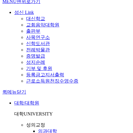
MENU
맨위로가기
성신 Link
대신학교
교회음악대학원
출판부
사목연구소
신학도서관
전례박물관
증명발급
성지순례
기부 및 후원
등록금고지서출력
근로소득원천징수영수증
퀵메뉴닫기
대학/대학원
대학
UNIVERSITY
성의교정
의과대학