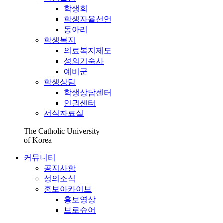
학생회
학생자율선언
동아리
학생복지
의료복지제도
성의기숙사
예비군
학생상담
학생상담센터
인권센터
서식자료실
The Catholic University
of Korea
커뮤니티
공지사항
성의소식
홍보아카이브
홍보영상
브로슈어