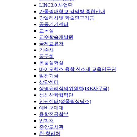
LINC3.0 사업단
가톨릭대학교 감염병 종합안내
강엘리사벳 학술연구기금
공동기기센터
교목실
교수학습개발원
국제교류처
기숙사
동문회
동물실험실
바이오헬스 융합 신소재 교육연구단
발전기금
상담센터
생명윤리심의위원회(IRB사무국)
성심산학협력단
인권센터(성폭력상담소)
예비군대대
융합전공학부
입학처
중앙도서관
취·창업처