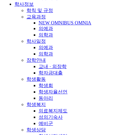
학사정보
학칙 및 규정
교육과정
NEW OMNIBUS OMNIA
의예과
의학과
학사일정
의예과
의학과
장학안내
교내 · 외장학
학자금대출
학생활동
학생회
학생자율선언
동아리
학생복지
의료복지제도
성의기숙사
예비군
학생상담