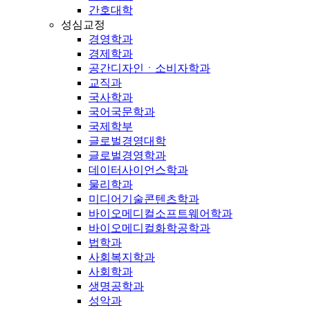
간호대학
성심교정
경영학과
경제학과
공간디자인ㆍ소비자학과
교직과
국사학과
국어국문학과
국제학부
글로벌경영대학
글로벌경영학과
데이터사이언스학과
물리학과
미디어기술콘텐츠학과
바이오메디컬소프트웨어학과
바이오메디컬화학공학과
법학과
사회복지학과
사회학과
생명공학과
성악과