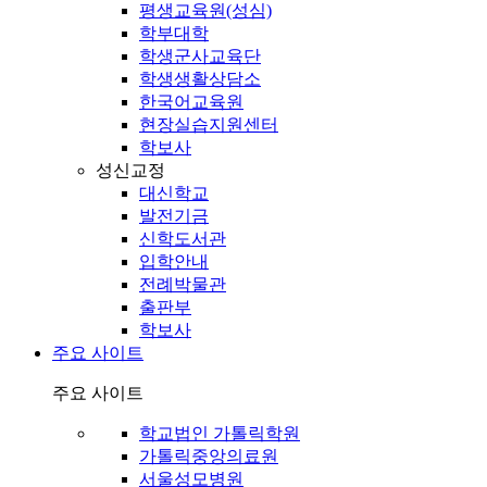
평생교육원(성심)
학부대학
학생군사교육단
학생생활상담소
한국어교육원
현장실습지원센터
학보사
성신교정
대신학교
발전기금
신학도서관
입학안내
전례박물관
출판부
학보사
주요 사이트
주요 사이트
학교법인 가톨릭학원
가톨릭중앙의료원
서울성모병원