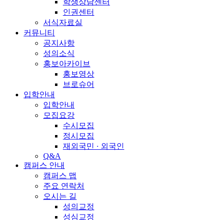
학생상담센터
인권센터
서식자료실
커뮤니티
공지사항
성의소식
홍보아카이브
홍보영상
브로슈어
입학안내
입학안내
모집요강
수시모집
정시모집
재외국민 · 외국인
Q&A
캠퍼스 안내
캠퍼스 맵
주요 연락처
오시는 길
성의교정
성심교정