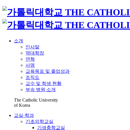
소개
인사말
역대학장
연혁
사명
교육목표 및 졸업성과
조직도
교수 및 학생 현황
부속 병원 소개
The Catholic University
of Korea
교실·학과
기초의학교실
기생충학교실