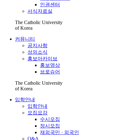
인권센터
서식자료실
The Catholic University
of Korea
커뮤니티
공지사항
성의소식
홍보아카이브
홍보영상
브로슈어
The Catholic University
of Korea
입학안내
입학안내
모집요강
수시모집
정시모집
재외국민 · 외국인
Q&A