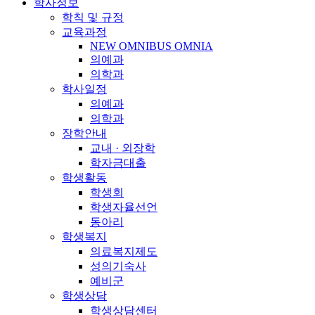
학사정보
학칙 및 규정
교육과정
NEW OMNIBUS OMNIA
의예과
의학과
학사일정
의예과
의학과
장학안내
교내 · 외장학
학자금대출
학생활동
학생회
학생자율선언
동아리
학생복지
의료복지제도
성의기숙사
예비군
학생상담
학생상담센터