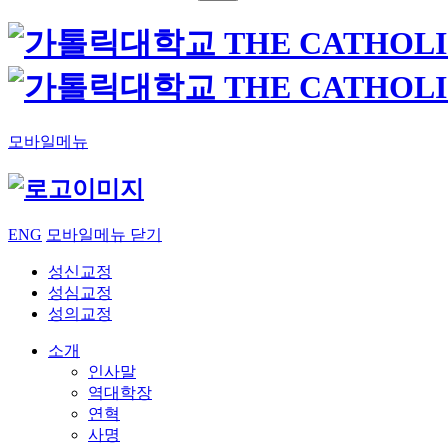
모바일메뉴
ENG
모바일메뉴 닫기
성신교정
성심교정
성의교정
소개
인사말
역대학장
연혁
사명