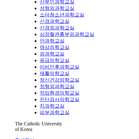
산부인과학교실
성형외과학교실
소아청소년과학교실
신경과학교실
신경외과학교실
심장혈관흉부외과학교실
안과학교실
영상의학교실
외과학교실
응급의학교실
이비인후과학교실
재활의학교실
정신건강의학교실
정형외과학교실
직업환경의학교실
진단검사의학교실
치과학교실
피부과학교실
The Catholic University
of Korea