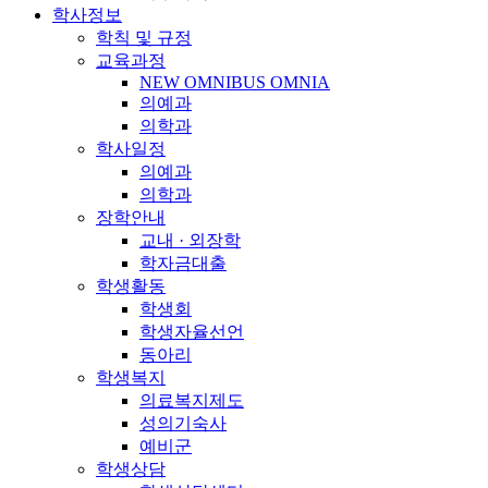
학사정보
학칙 및 규정
교육과정
NEW OMNIBUS OMNIA
의예과
의학과
학사일정
의예과
의학과
장학안내
교내 · 외장학
학자금대출
학생활동
학생회
학생자율선언
동아리
학생복지
의료복지제도
성의기숙사
예비군
학생상담