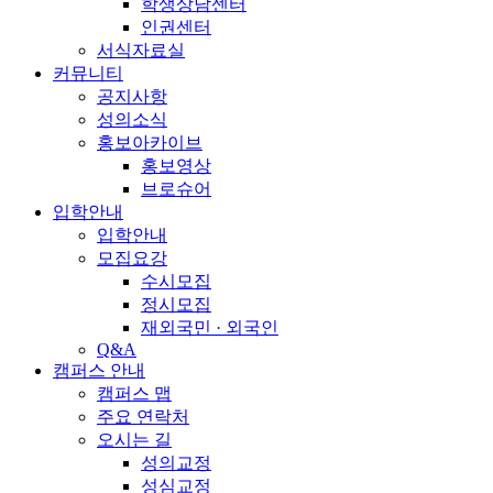
학생상담센터
인권센터
서식자료실
커뮤니티
공지사항
성의소식
홍보아카이브
홍보영상
브로슈어
입학안내
입학안내
모집요강
수시모집
정시모집
재외국민 · 외국인
Q&A
캠퍼스 안내
캠퍼스 맵
주요 연락처
오시는 길
성의교정
성심교정