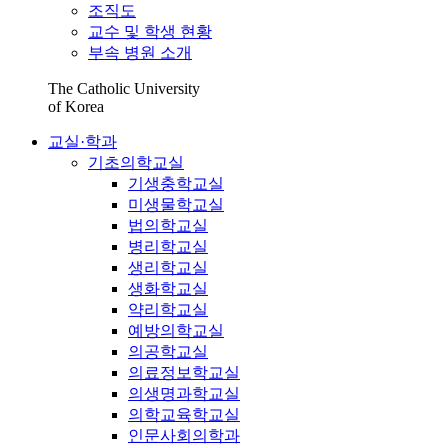
조직도
교수 및 학생 현황
부속 병원 소개
The Catholic University
of Korea
교실·학과
기초의학교실
기생충학교실
미생물학교실
법의학교실
병리학교실
생리학교실
생화학교실
약리학교실
예방의학교실
의공학교실
의료정보학교실
의생명과학교실
의학교육학교실
인문사회의학과