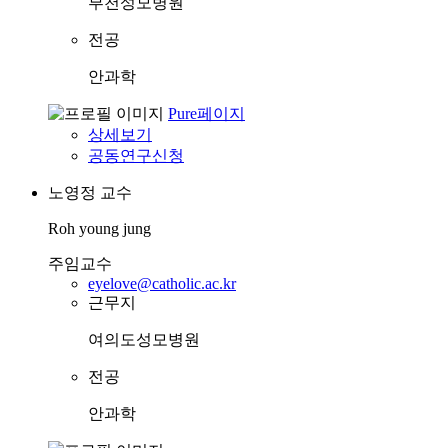
부천성모병원
전공
안과학
Pure페이지
상세보기
공동연구신청
노영정
교수
Roh young jung
주임교수
eyelove@catholic.ac.kr
근무지
여의도성모병원
전공
안과학