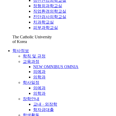
정신건강의학교실
정형외과학교실
직업환경의학교실
진단검사의학교실
치과학교실
피부과학교실
The Catholic University
of Korea
학사정보
학칙 및 규정
교육과정
NEW OMNIBUS OMNIA
의예과
의학과
학사일정
의예과
의학과
장학안내
교내 · 외장학
학자금대출
학생활동