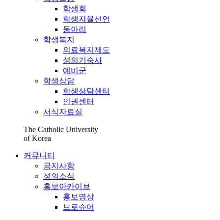
학생회
학생자율선언
동아리
학생복지
의료복지제도
성의기숙사
예비군
학생상담
학생상담센터
인권센터
서식자료실
The Catholic University
of Korea
커뮤니티
공지사항
성의소식
홍보아카이브
홍보영상
브로슈어