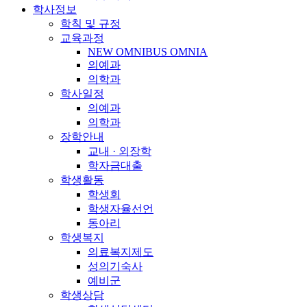
학사정보
학칙 및 규정
교육과정
NEW OMNIBUS OMNIA
의예과
의학과
학사일정
의예과
의학과
장학안내
교내 · 외장학
학자금대출
학생활동
학생회
학생자율선언
동아리
학생복지
의료복지제도
성의기숙사
예비군
학생상담