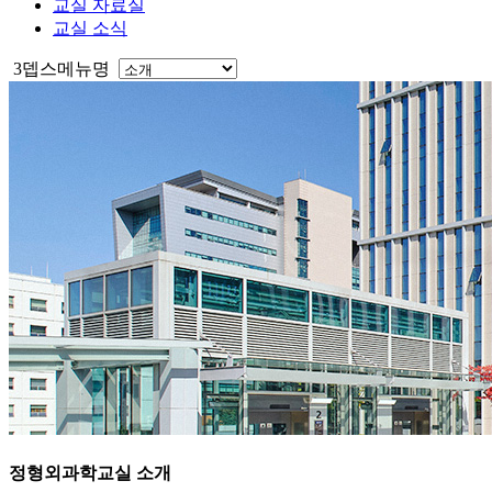
교실 자료실
교실 소식
3뎁스메뉴명
정형외과학교실
소개