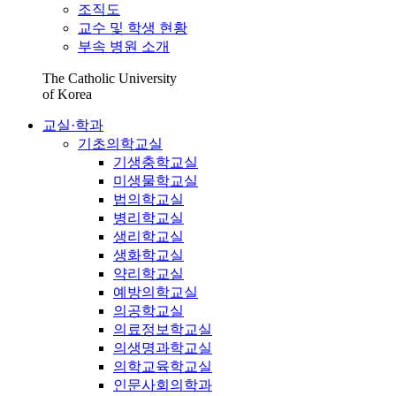
조직도
교수 및 학생 현황
부속 병원 소개
The Catholic University
of Korea
교실·학과
기초의학교실
기생충학교실
미생물학교실
법의학교실
병리학교실
생리학교실
생화학교실
약리학교실
예방의학교실
의공학교실
의료정보학교실
의생명과학교실
의학교육학교실
인문사회의학과