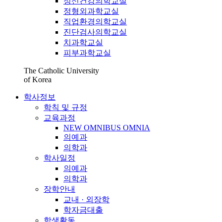
정신건강의학교실
정형외과학교실
직업환경의학교실
진단검사의학교실
치과학교실
피부과학교실
The Catholic University
of Korea
학사정보
학칙 및 규정
교육과정
NEW OMNIBUS OMNIA
의예과
의학과
학사일정
의예과
의학과
장학안내
교내 · 외장학
학자금대출
학생활동