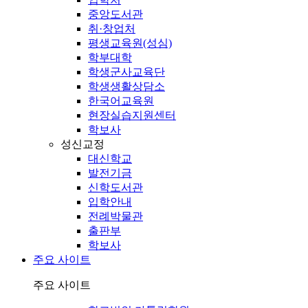
중앙도서관
취·창업처
평생교육원(성심)
학부대학
학생군사교육단
학생생활상담소
한국어교육원
현장실습지원센터
학보사
성신교정
대신학교
발전기금
신학도서관
입학안내
전례박물관
출판부
학보사
주요 사이트
주요 사이트