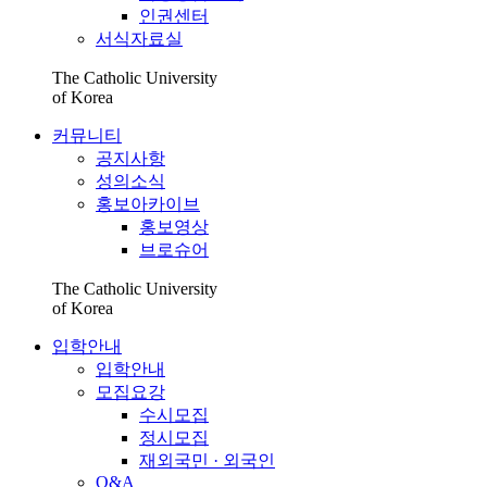
인권센터
서식자료실
The Catholic University
of Korea
커뮤니티
공지사항
성의소식
홍보아카이브
홍보영상
브로슈어
The Catholic University
of Korea
입학안내
입학안내
모집요강
수시모집
정시모집
재외국민 · 외국인
Q&A