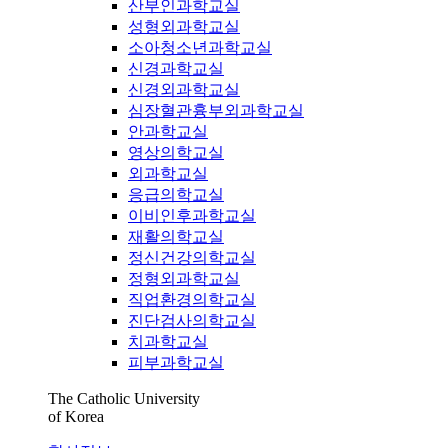
산부인과학교실
성형외과학교실
소아청소년과학교실
신경과학교실
신경외과학교실
심장혈관흉부외과학교실
안과학교실
영상의학교실
외과학교실
응급의학교실
이비인후과학교실
재활의학교실
정신건강의학교실
정형외과학교실
직업환경의학교실
진단검사의학교실
치과학교실
피부과학교실
The Catholic University
of Korea