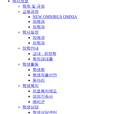
학사정보
학칙 및 규정
교육과정
NEW OMNIBUS OMNIA
의예과
의학과
학사일정
의예과
의학과
장학안내
교내 · 외장학
학자금대출
학생활동
학생회
학생자율선언
동아리
학생복지
의료복지제도
성의기숙사
예비군
학생상담
학생상담센터