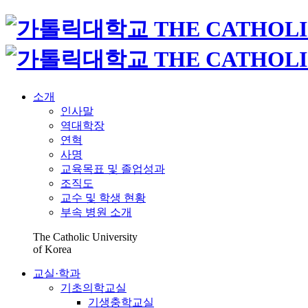
소개
인사말
역대학장
연혁
사명
교육목표 및 졸업성과
조직도
교수 및 학생 현황
부속 병원 소개
The Catholic University
of Korea
교실·학과
기초의학교실
기생충학교실