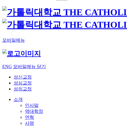
모바일메뉴
ENG
모바일메뉴 닫기
성신교정
성심교정
성의교정
소개
인사말
역대학장
연혁
사명