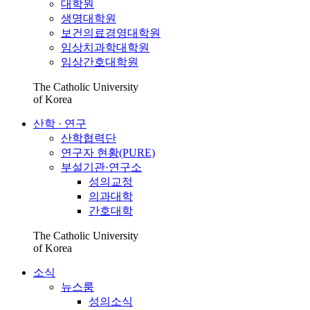
대학원
생명대학원
보건의료경영대학원
임상치과학대학원
임상간호대학원
The Catholic University
of Korea
산학 · 연구
산학협력단
연구자 현황(PURE)
부설기관·연구소
성의교정
의과대학
간호대학
The Catholic University
of Korea
소식
뉴스룸
성의소식