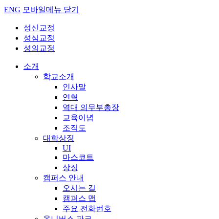
ENG
모바일메뉴 닫기
성신교정
성심교정
성의교정
소개
학교소개
인사말
연혁
역대 의무부총장
교육이념
조직도
대학상징
UI
마스코트
상징
캠퍼스 안내
오시는 길
캠퍼스 맵
주요 전화번호
옴니버스 파크