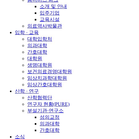
소개 및 안내
입주기업
교육시설
의료역사박물관
입학 · 교육
대학입학처
의과대학
간호대학
대학원
생명대학원
보건의료경영대학원
임상치과학대학원
임상간호대학원
산학 · 연구
산학협력단
연구자 현황(PURE)
부설기관·연구소
성의교정
의과대학
간호대학
소식