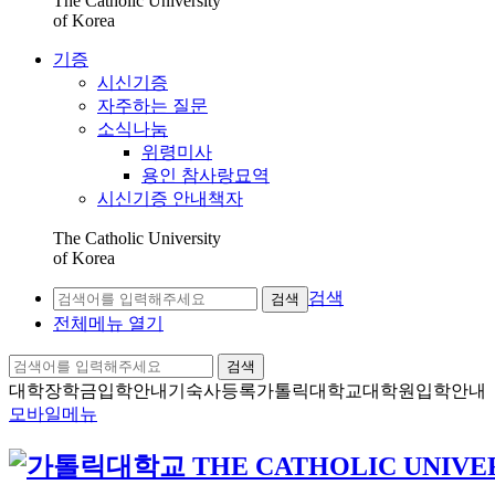
The Catholic University
of Korea
기증
시신기증
자주하는 질문
소식나눔
위령미사
용인 참사랑묘역
시신기증 안내책자
The Catholic University
of Korea
검색
검색
전체메뉴 열기
검색
대학장학금
입학안내
기숙사등록
가톨릭대학교
대학원입학안내
모바일메뉴