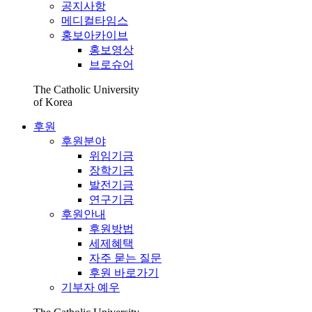
공지사항
메디컬타임스
홍보아카이브
홍보영상
브로슈어
The Catholic University
of Korea
후원
후원분야
위임기금
장학기금
발전기금
연구기금
후원안내
후원방법
세제혜택
자주 묻는 질문
후원 바로가기
기부자 예우