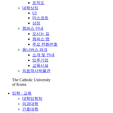
조직도
대학상징
UI
마스코트
상징
캠퍼스 안내
오시는 길
캠퍼스 맵
주요 전화번호
옴니버스 파크
소개 및 안내
입주기업
교육시설
의료역사박물관
The Catholic University
of Korea
입학 · 교육
대학입학처
의과대학
간호대학