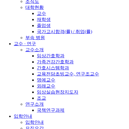
조직도
대학현황
교수
재학생
졸업생
국가고시합격(률) / 취업(률)
부속 병원
교수 · 연구
교수소개
임상간호학과
가족건강간호학과
간호시스템학과
교육전담초빙교수, 연구조교수
명예교수
외래교수
임상실습현장지도자
조교
연구소개
국책연구과제
입학안내
입학안내
모집요강