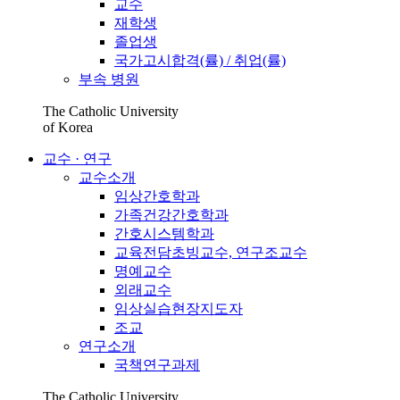
교수
재학생
졸업생
국가고시합격(률) / 취업(률)
부속 병원
The Catholic University
of Korea
교수 · 연구
교수소개
임상간호학과
가족건강간호학과
간호시스템학과
교육전담초빙교수, 연구조교수
명예교수
외래교수
임상실습현장지도자
조교
연구소개
국책연구과제
The Catholic University