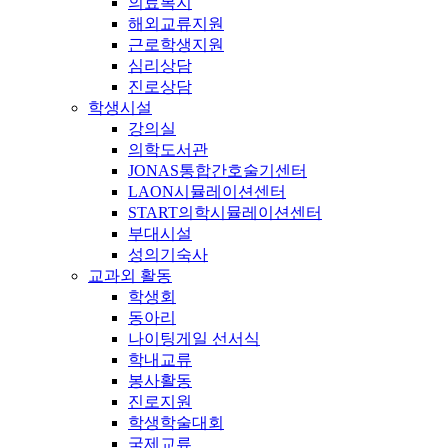
의료복지
해외교류지원
근로학생지원
심리상담
진로상담
학생시설
강의실
의학도서관
JONAS통합간호술기센터
LAON시뮬레이션센터
START의학시뮬레이션센터
부대시설
성의기숙사
교과외 활동
학생회
동아리
나이팅게일 선서식
학내교류
봉사활동
진로지원
학생학술대회
국제교류