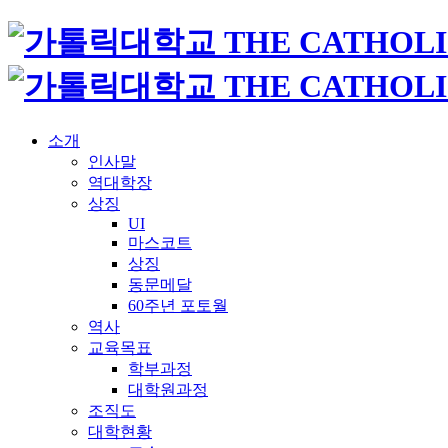
소개
인사말
역대학장
상징
UI
마스코트
상징
동문메달
60주년 포토월
역사
교육목표
학부과정
대학원과정
조직도
대학현황