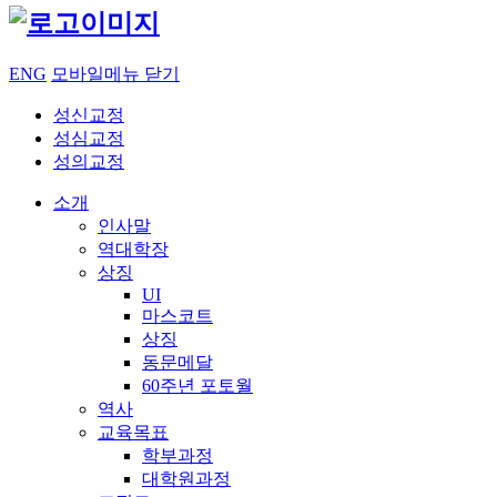
ENG
모바일메뉴 닫기
성신교정
성심교정
성의교정
소개
인사말
역대학장
상징
UI
마스코트
상징
동문메달
60주년 포토월
역사
교육목표
학부과정
대학원과정