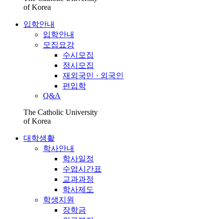
of Korea
입학안내
입학안내
모집요강
수시모집
정시모집
재외국민 · 외국인
편입학
Q&A
The Catholic University
of Korea
대학생활
학사안내
학사일정
수업시간표
교과과정
학사제도
학생지원
장학금