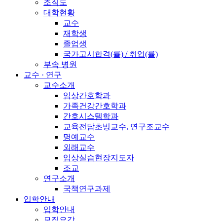
조직도
대학현황
교수
재학생
졸업생
국가고시합격(률) / 취업(률)
부속 병원
교수 · 연구
교수소개
임상간호학과
가족건강간호학과
간호시스템학과
교육전담초빙교수, 연구조교수
명예교수
외래교수
임상실습현장지도자
조교
연구소개
국책연구과제
입학안내
입학안내
모집요강