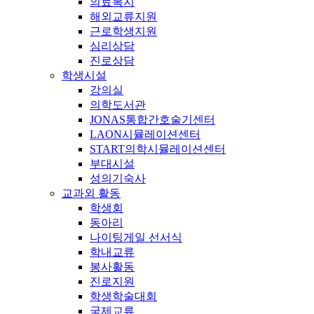
의료복지
해외교류지원
근로학생지원
심리상담
진로상담
학생시설
강의실
의학도서관
JONAS통합간호술기센터
LAON시뮬레이션센터
START의학시뮬레이션센터
부대시설
성의기숙사
교과외 활동
학생회
동아리
나이팅게일 선서식
학내교류
봉사활동
진로지원
학생학술대회
국제교류