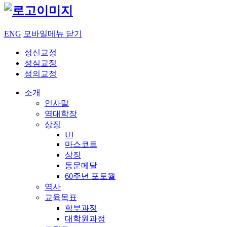
ENG
모바일메뉴 닫기
성신교정
성심교정
성의교정
소개
인사말
역대학장
상징
UI
마스코트
상징
동문메달
60주년 포토월
역사
교육목표
학부과정
대학원과정