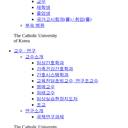
교수
재학생
졸업생
국가고시합격(률) / 취업(률)
부속 병원
The Catholic University
of Korea
교수 · 연구
교수소개
임상간호학과
가족건강간호학과
간호시스템학과
교육전담초빙교수, 연구조교수
명예교수
외래교수
임상실습현장지도자
조교
연구소개
국책연구과제
The Catholic University