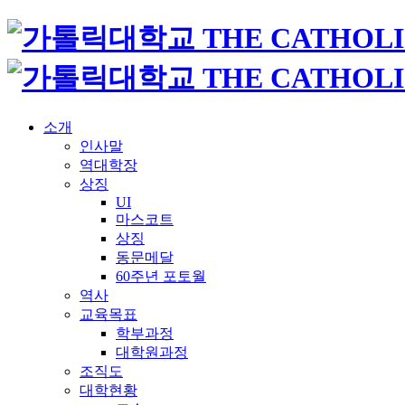
소개
인사말
역대학장
상징
UI
마스코트
상징
동문메달
60주년 포토월
역사
교육목표
학부과정
대학원과정
조직도
대학현황