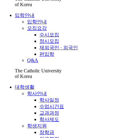
of Korea
입학안내
입학안내
모집요강
수시모집
정시모집
재외국민 · 외국인
편입학
Q&A
The Catholic University
of Korea
대학생활
학사안내
학사일정
수업시간표
교과과정
학사제도
학생지원
장학금