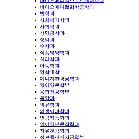
바이오메디컬소프트웨어학과
바이오메디컬화학공학과
법학과
사회복지학과
사회학과
생명공학과
성악과
수학과
식품영양학과
심리학과
아동학과
약학대학
에너지환경공학과
영어영문학부
융합전공학부
음악과
의류학과
의생명과학과
인공지능학과
일어일본문화학과
자유전공학과
정보통신전자공학부