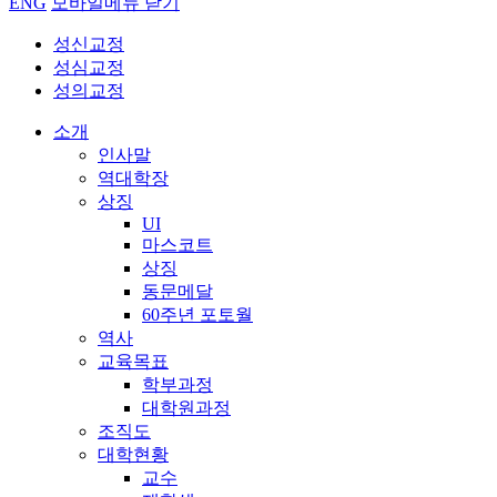
ENG
모바일메뉴 닫기
성신교정
성심교정
성의교정
소개
인사말
역대학장
상징
UI
마스코트
상징
동문메달
60주년 포토월
역사
교육목표
학부과정
대학원과정
조직도
대학현황
교수