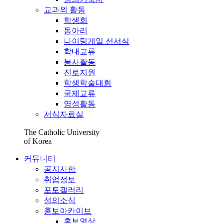
교과외 활동
학생회
동아리
나이팅게일 선서식
학내교류
봉사활동
진로지원
학생학술대회
국제교류
영성활동
서식자료실
The Catholic University
of Korea
커뮤니티
공지사항
취업정보
포토갤러리
성의소식
홍보아카이브
홍보영상