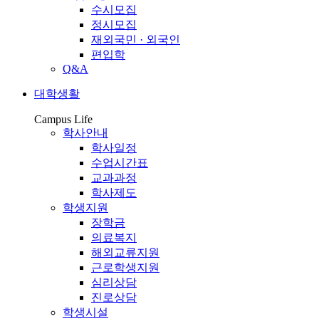
수시모집
정시모집
재외국민 · 외국인
편입학
Q&A
대학생활
Campus Life
학사안내
학사일정
수업시간표
교과과정
학사제도
학생지원
장학금
의료복지
해외교류지원
근로학생지원
심리상담
진로상담
학생시설