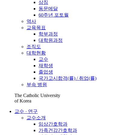
상징
동문메달
60주년 포토월
역사
교육목표
학부과정
대학원과정
조직도
대학현황
교수
재학생
졸업생
국가고시합격(률) / 취업(률)
부속 병원
The Catholic University
of Korea
교수 · 연구
교수소개
임상간호학과
가족건강간호학과