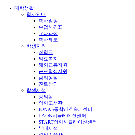
대학생활
학사안내
학사일정
수업시간표
교과과정
학사제도
학생지원
장학금
의료복지
해외교류지원
근로학생지원
심리상담
진로상담
학생시설
강의실
의학도서관
JONAS통합간호술기센터
LAON시뮬레이션센터
START의학시뮬레이션센터
부대시설
성의기숙사