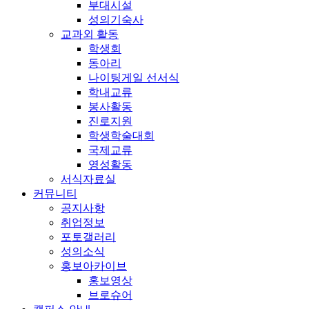
부대시설
성의기숙사
교과외 활동
학생회
동아리
나이팅게일 선서식
학내교류
봉사활동
진로지원
학생학술대회
국제교류
영성활동
서식자료실
커뮤니티
공지사항
취업정보
포토갤러리
성의소식
홍보아카이브
홍보영상
브로슈어