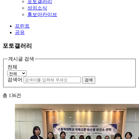
포토갤러리
성의소식
홍보아카이브
프린트
공유
포토갤러리
게시글 검색
전체
검색어
검색
총
136
건