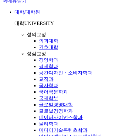
퀵메뉴닫기
대학/대학원
대학
UNIVERSITY
성의교정
의과대학
간호대학
성심교정
경영학과
경제학과
공간디자인ㆍ소비자학과
교직과
국사학과
국어국문학과
국제학부
글로벌경영대학
글로벌경영학과
데이터사이언스학과
물리학과
미디어기술콘텐츠학과