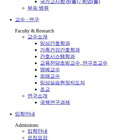
국가고시합격(률) / 취업(률)
부속 병원
교수 · 연구
Faculty & Research
교수소개
임상간호학과
가족건강간호학과
간호시스템학과
교육전담초빙교수, 연구조교수
명예교수
외래교수
임상실습현장지도자
조교
연구소개
국책연구과제
입학안내
Admissions
입학안내
모집요강