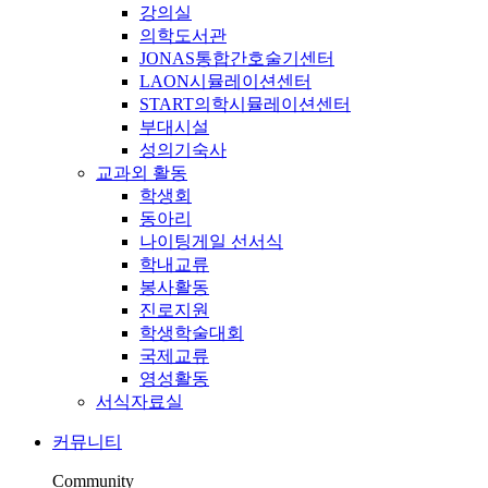
강의실
의학도서관
JONAS통합간호술기센터
LAON시뮬레이션센터
START의학시뮬레이션센터
부대시설
성의기숙사
교과외 활동
학생회
동아리
나이팅게일 선서식
학내교류
봉사활동
진로지원
학생학술대회
국제교류
영성활동
서식자료실
커뮤니티
Community