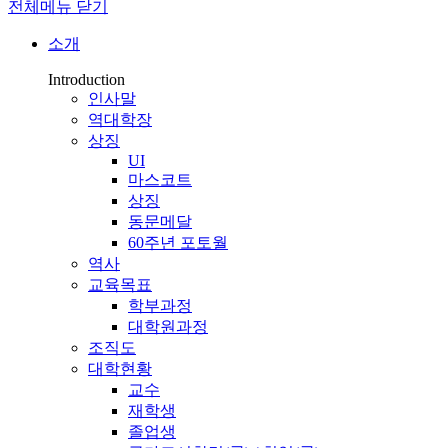
전체메뉴 닫기
소개
Introduction
인사말
역대학장
상징
UI
마스코트
상징
동문메달
60주년 포토월
역사
교육목표
학부과정
대학원과정
조직도
대학현황
교수
재학생
졸업생