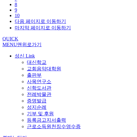
8
9
10
다음 페이지로 이동하기
마지막 페이지로 이동하기
QUICK
MENU
맨위로가기
성신 Link
대신학교
교회음악대학원
출판부
사목연구소
신학도서관
전례박물관
증명발급
성지순례
기부 및 후원
등록금고지서출력
근로소득원천징수영수증