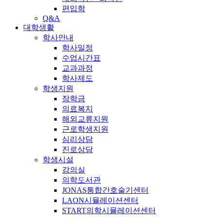
편입학
Q&A
대학생활
학사안내
학사일정
수업시간표
교과과정
학사제도
학생지원
장학금
의료복지
해외교류지원
근로학생지원
심리상담
진로상담
학생시설
강의실
의학도서관
JONAS통합간호술기센터
LAON시뮬레이션센터
START의학시뮬레이션센터