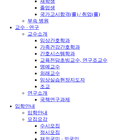
재학생
졸업생
국가고시합격(률) / 취업(률)
부속 병원
교수 · 연구
교수소개
임상간호학과
가족건강간호학과
간호시스템학과
교육전담초빙교수, 연구조교수
명예교수
외래교수
임상실습현장지도자
조교
연구소개
국책연구과제
입학안내
입학안내
모집요강
수시모집
정시모집
재외국민 · 외국인