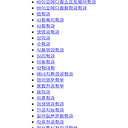
바이오메디컬소프트웨어학과
바이오메디컬화학공학과
법학과
사회복지학과
사회학과
생명공학과
성악과
수학과
식품영양학과
심리학과
아동학과
약학대학
에너지환경공학과
영어영문학부
융합전공학부
음악과
의류학과
의생명과학과
인공지능학과
일어일본문화학과
자유전공학과
정보통신전자공학부