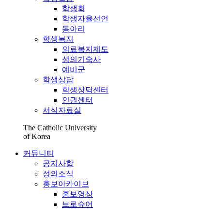
학생회
학생자율선언
동아리
학생복지
의료복지제도
성의기숙사
예비군
학생상담
학생상담센터
인권센터
서식자료실
The Catholic University
of Korea
커뮤니티
공지사항
성의소식
홍보아카이브
홍보영상
브로슈어