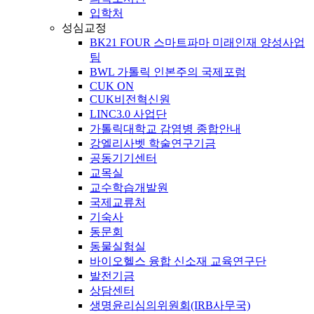
입학처
성심교정
BK21 FOUR 스마트파마 미래인재 양성사업
팀
BWL 가톨릭 인본주의 국제포럼
CUK ON
CUK비전혁신원
LINC3.0 사업단
가톨릭대학교 감염병 종합안내
강엘리사벳 학술연구기금
공동기기센터
교목실
교수학습개발원
국제교류처
기숙사
동문회
동물실험실
바이오헬스 융합 신소재 교육연구단
발전기금
상담센터
생명윤리심의위원회(IRB사무국)