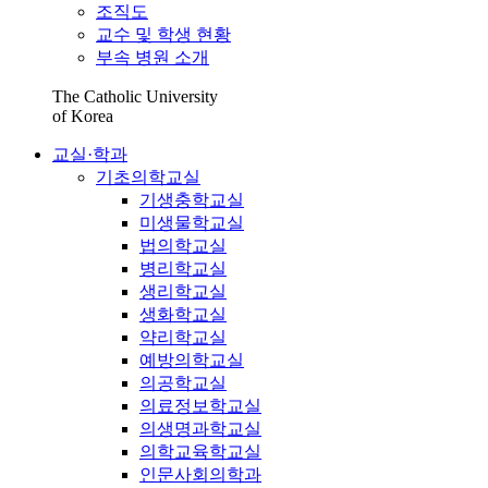
조직도
교수 및 학생 현황
부속 병원 소개
The Catholic University
of Korea
교실·학과
기초의학교실
기생충학교실
미생물학교실
법의학교실
병리학교실
생리학교실
생화학교실
약리학교실
예방의학교실
의공학교실
의료정보학교실
의생명과학교실
의학교육학교실
인문사회의학과