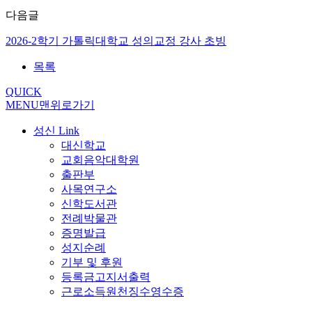
다음글
2026-2학기 가톨릭대학교 성의교정 강사 초빙
목록
QUICK
MENU
맨위로가기
성신 Link
대신학교
교회음악대학원
출판부
사목연구소
신학도서관
전례박물관
증명발급
성지순례
기부 및 후원
등록금고지서출력
근로소득원천징수영수증