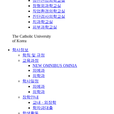
정신건강의학교실
정형외과학교실
직업환경의학교실
진단검사의학교실
치과학교실
피부과학교실
The Catholic University
of Korea
학사정보
학칙 및 규정
교육과정
NEW OMNIBUS OMNIA
의예과
의학과
학사일정
의예과
의학과
장학안내
교내 · 외장학
학자금대출
학생활동