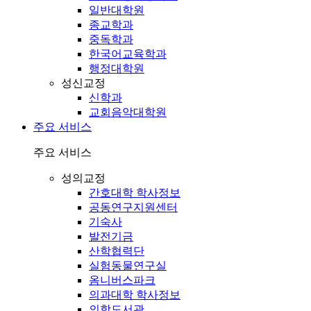
일반대학원
종교학과
중독학과
한국어교육학과
행정대학원
성신교정
신학과
교회음악대학원
주요 서비스
주요 서비스
성의교정
간호대학 학사정보
공동연구지원센터
기숙사
발전기금
산학협력단
실험동물연구실
옴니버스파크
의과대학 학사정보
의학도서관