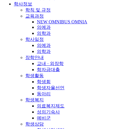
학사정보
학칙 및 규정
교육과정
NEW OMNIBUS OMNIA
의예과
의학과
학사일정
의예과
의학과
장학안내
교내 · 외장학
학자금대출
학생활동
학생회
학생자율선언
동아리
학생복지
의료복지제도
성의기숙사
예비군
학생상담