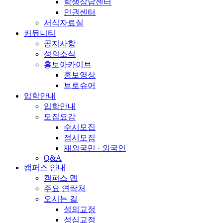
학생상담센터
인권센터
서식자료실
커뮤니티
공지사항
성의소식
홍보아카이브
홍보영상
브로슈어
입학안내
입학안내
모집요강
수시모집
정시모집
재외국민 · 외국인
Q&A
캠퍼스 안내
캠퍼스 맵
주요 연락처
오시는 길
성의교정
성심교정