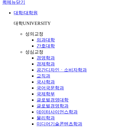
퀵메뉴닫기
대학/대학원
대학
UNIVERSITY
성의교정
의과대학
간호대학
성심교정
경영학과
경제학과
공간디자인ㆍ소비자학과
교직과
국사학과
국어국문학과
국제학부
글로벌경영대학
글로벌경영학과
데이터사이언스학과
물리학과
미디어기술콘텐츠학과