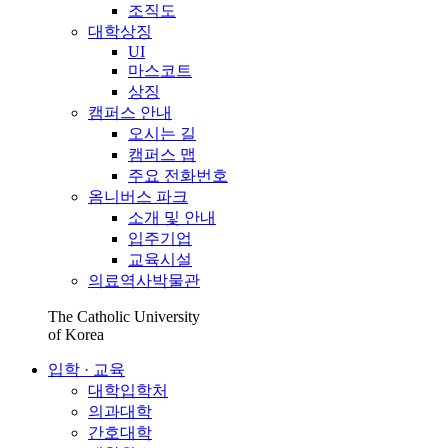
조직도
대학상징
UI
마스코트
상징
캠퍼스 안내
오시는 길
캠퍼스 맵
주요 전화번호
옴니버스 파크
소개 및 안내
입주기업
교육시설
의료역사박물관
The Catholic University
of Korea
입학 · 교육
대학입학처
의과대학
간호대학