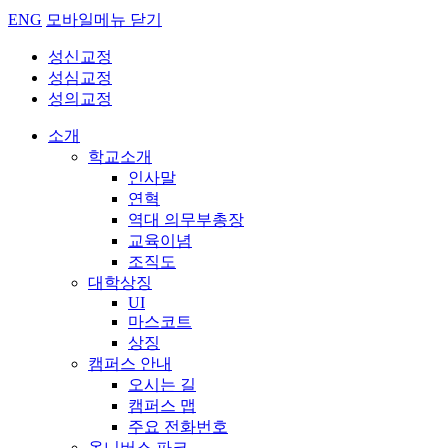
ENG
모바일메뉴 닫기
성신교정
성심교정
성의교정
소개
학교소개
인사말
연혁
역대 의무부총장
교육이념
조직도
대학상징
UI
마스코트
상징
캠퍼스 안내
오시는 길
캠퍼스 맵
주요 전화번호
옴니버스 파크