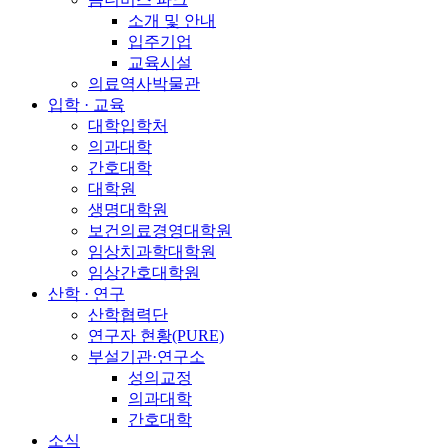
소개 및 안내
입주기업
교육시설
의료역사박물관
입학 · 교육
대학입학처
의과대학
간호대학
대학원
생명대학원
보건의료경영대학원
임상치과학대학원
임상간호대학원
산학 · 연구
산학협력단
연구자 현황(PURE)
부설기관·연구소
성의교정
의과대학
간호대학
소식