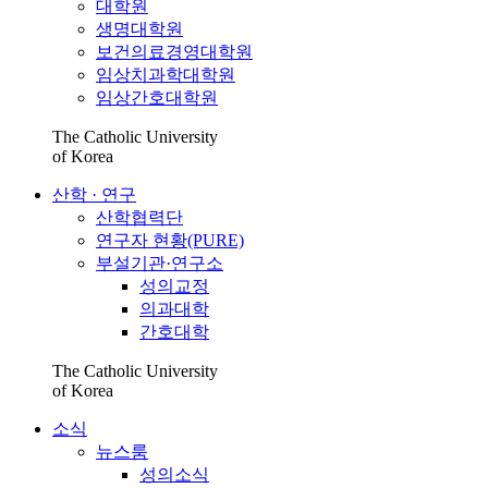
대학원
생명대학원
보건의료경영대학원
임상치과학대학원
임상간호대학원
The Catholic University
of Korea
산학 · 연구
산학협력단
연구자 현황(PURE)
부설기관·연구소
성의교정
의과대학
간호대학
The Catholic University
of Korea
소식
뉴스룸
성의소식