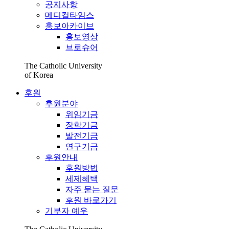
공지사항
메디컬타임스
홍보아카이브
홍보영상
브로슈어
The Catholic University
of Korea
후원
후원분야
위임기금
장학기금
발전기금
연구기금
후원안내
후원방법
세제혜택
자주 묻는 질문
후원 바로가기
기부자 예우