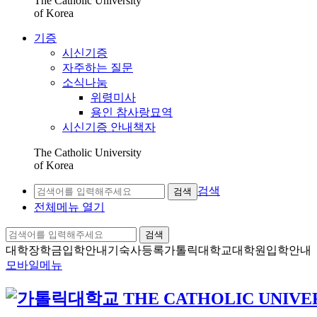
The Catholic University
of Korea
기증
시신기증
자주하는 질문
소식나눔
위령미사
용인 참사랑묘역
시신기증 안내책자
The Catholic University
of Korea
검색
검색
전체메뉴 열기
검색
대학장학금
입학안내
기숙사등록
가톨릭대학교
대학원입학안내
모바일메뉴